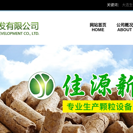
关键词：
大连生
网站首页
公司概况
HOME
ABOUT
公司简介
联系我们
企业文化
荣誉证书
参观考察
企业架构