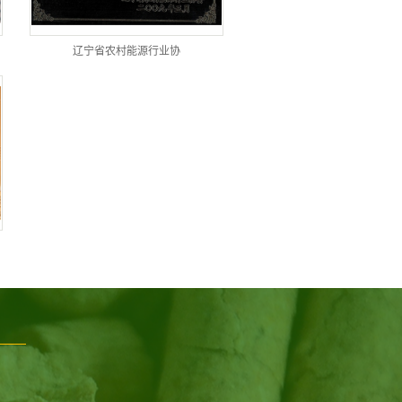
辽宁省农村能源行业协