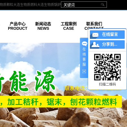
物质颗粒
大连生物质燃料
大连生物质锅炉
产品中心
新闻动态
工程案例
联系我们
PRODUCT
NEWS
CASE
CONTACT
在线留言
生物质颗粒
公司新闻
分享到...
生物质锅炉
行业新闻
在
线
颗粒机
新能源知识
客
服
颗粒剂维修
扫描二维码