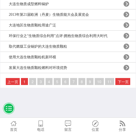
大连生物质成型燃料锅炉
2013年第21届欧洲（丹麦）生物质能大会及展览会
大连地区生物质颗粒用途广泛
环保行业之“生物质综合利用”点评:拥抱生物质综合利用大时代
取代燃煤工业锅炉的大连生物质颗粒
使用大连生物质颗粒机新环模
发展大连生物质颗粒燃料对环境优势
上一页
1
2
3
4
5
6
7
8
9
10
11
下一页
首页
电话
留言
位置
分享