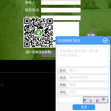
联系人 :
*
联系电话:
*
所在城市:
*
备注:
*
欢迎给我们留言
验证码：
请在此输入留言内容，我们会
(扫一扫关注公众号)
尽快与您联系。
姓名
联系人
电话
座机/手机号码
-1
邮箱
邮箱
地址
地址