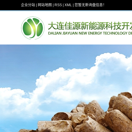
企业分站
|
网站地图
|
RSS
|
XML
|
您暂无新询盘信息！