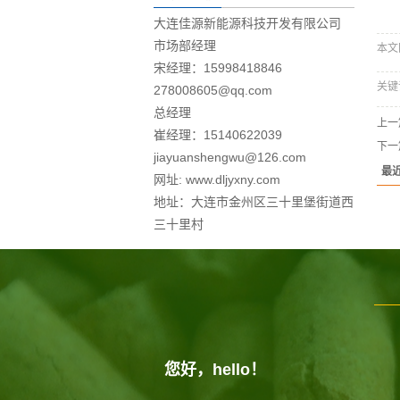
大连佳源新能源科技开发有限公司
市场部经理
本文网址
宋经理：15998418846
关键
278008605@qq.com
总经理
上一
崔经理：15140622039
下一
jiayuanshengwu@126.com
最
网址: www.dljyxny.com
地址：大连市金州区三十里堡街道西
三十里村
您好，hello！